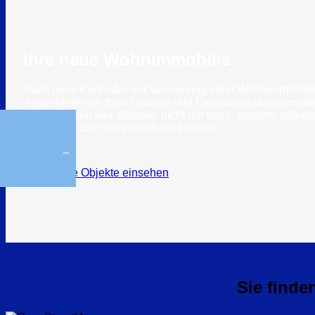
Ihre neue Wohnimmobilie
Auch beim Kauf oder der Vermietung einer Wohnimmobilie s
Ausgehend von Ihrer Lebens- und Familiensituation ermit
Ihren eigenen vier Wänden nicht nur wohl, sondern zuhau
Entdecken Sie hier verfügbare Inserate:
Alle Objekte einsehen
Sie finde