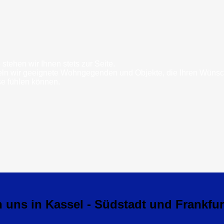
tehen wir Ihnen stets zur Seite.
teln wir geeignete Wohngegenden und Objekte, die Ihren Wünsc
se fühlen können.
n uns in Kassel - Südstadt und Frankfu